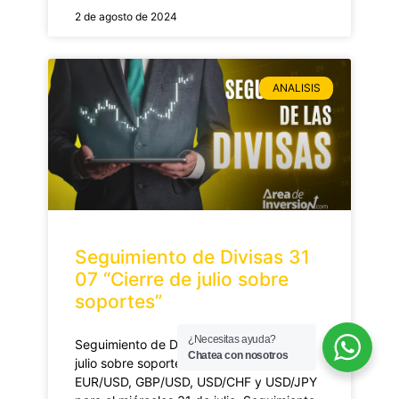
2 de agosto de 2024
ANALISIS
Seguimiento de Divisas 31
07 “Cierre de julio sobre
soportes”
¿Necesitas ayuda?
Seguimiento de Divisas 31 07 “Cierre de
Chatea con nosotros
julio sobre soportes” – Análisis técnico del
EUR/USD, GBP/USD, USD/CHF y USD/JPY