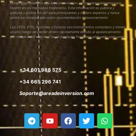
estrategias inversión que Área de Inversión utiliza personalmente para
invertir en los mercados financieros. Esta Información es pública y
gratuita y podría ser útil para principiantes y traders expertos y nunca
podrá ser considerada como recomendación o asesoramiento
Los CFDs, ETfs, Acciones y Futuros son instrumentos complejos y tienen
un alto riesgo de perder dinero rápidamente debido al apalancamiento
por lo que debe valorar si es un producto financiero adecuado para usted
+34 601 988 575
+34 665 296 741
Soporte@areadeinversion.com