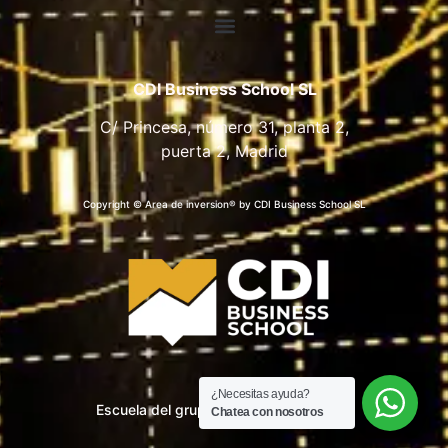
CDI Business School SL
C/ Princesa, número 31, planta 2,
puerta 2, Madrid
Copyright © Area de inversion® by CDI Business School SL
¿Necesitas ayuda?
Escuela del grupo CDI Business School
Chatea con nosotros