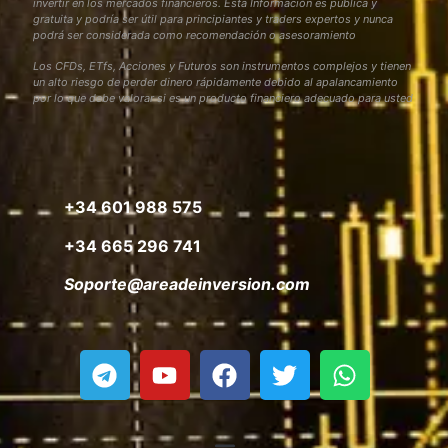
invertir en los mercados financieros. Esta Información es pública y
gratuita y podría ser útil para principiantes y traders expertos y nunca
podrá ser considerada como recomendación o asesoramiento
Los CFDs, ETfs, Acciones y Futuros son instrumentos complejos y tienen
un alto riesgo de perder dinero rápidamente debido al apalancamiento
por lo que debe valorar si es un producto financiero adecuado para usted
+34 601 988 575
+34 665 296 741
Soporte@areadeinversion.com