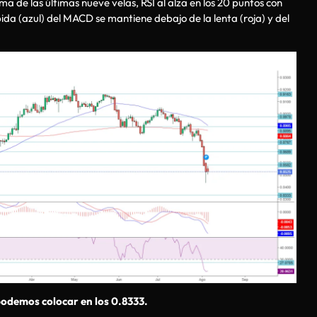
 de las últimas nueve velas, RSI al alza en los 20 puntos con
ápida (azul) del MACD se mantiene debajo de la lenta (roja) y del
 podemos colocar en los 0.8333.