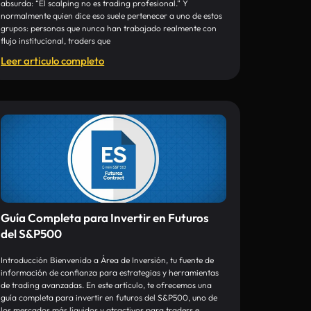
absurda: “El scalping no es trading profesional.” Y
normalmente quien dice eso suele pertenecer a uno de estos
grupos: personas que nunca han trabajado realmente con
flujo institucional, traders que
Leer articulo completo
Guía Completa para Invertir en Futuros
del S&P500
Introducción Bienvenido a Área de Inversión, tu fuente de
información de confianza para estrategias y herramientas
de trading avanzadas. En este artículo, te ofrecemos una
guía completa para invertir en futuros del S&P500, uno de
los mercados más líquidos y atractivos para traders e