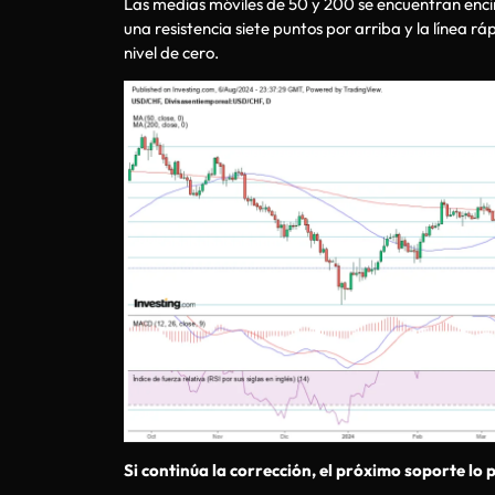
Las medias móviles de 50 y 200 se encuentran encima
una resistencia siete puntos por arriba y la línea r
nivel de cero.
Si continúa la corrección, el próximo soporte lo