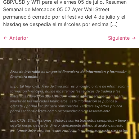
GBP/USD y WTI para el viernes 05 de julio. Resumen
Semanal de Mercados 05 07 Ayer Wall Street
permaneció cerrado por el festivo del 4 de julio y el
Nasdaq se despedía el miércoles por encima […]
←
Anterior
Siguiente
→
Área de Inversión es un portal financiero de información y formación
financiera online
El portal financiero Área de Inversión es un centro online de información y
formación financiera, donde mostramos las técnicas de trading y las
estrategias inversión que Área de Inversión utiliza personalmente para
invertir en los mercados financieros. Esta Información es pública y
gratuita y podría ser útil para principiantes y traders expertos y nunca
podrá ser considerada como recomendación o asesoramiento
Los CFDs, ETfs, Acciones y Futuros son instrumentos complejos y tienen
un alto riesgo de perder dinero rápidamente debido al apalancamiento
por lo que debe valorar si es un producto financiero adecuado para usted