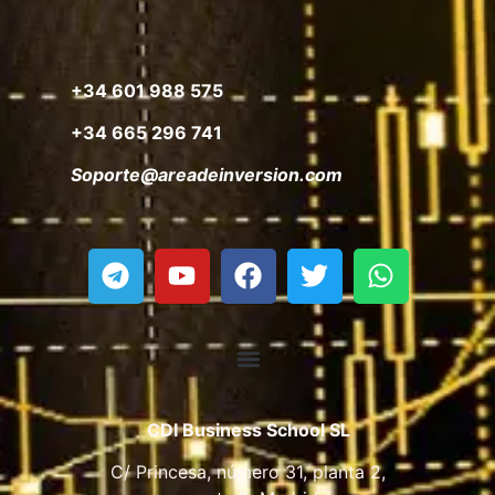
+34 601 988 575
+34 665 296 741
Soporte@areadeinversion.com
CDI Business School SL
C/ Princesa, número 31, planta 2,