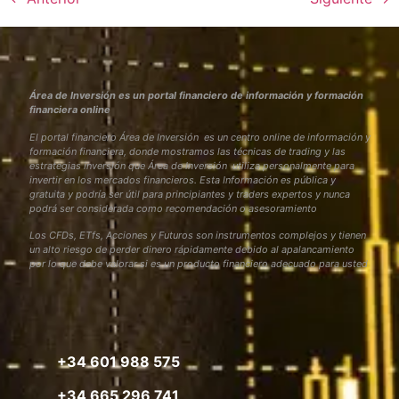
Área de Inversión es un portal financiero de información y formación
financiera online
El portal financiero Área de Inversión es un centro online de información y
formación financiera, donde mostramos las técnicas de trading y las
estrategias inversión que Área de Inversión utiliza personalmente para
invertir en los mercados financieros. Esta Información es pública y
gratuita y podría ser útil para principiantes y traders expertos y nunca
podrá ser considerada como recomendación o asesoramiento
Los CFDs, ETfs, Acciones y Futuros son instrumentos complejos y tienen
un alto riesgo de perder dinero rápidamente debido al apalancamiento
por lo que debe valorar si es un producto financiero adecuado para usted
+34 601 988 575
+34 665 296 741