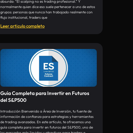
absurda: “El scalping no es trading profesional.” Y
normalmente quien dice eso suele pertenecer a uno de estos
grupos: personas que nunca han trabajado realmente con
flujo institucional, traders que
Leer articulo completo
Guía Completa para Invertir en Futuros
del S&P500
Introducción Bienvenido a Área de Inversión, tu fuente de
información de confianza para estrategias y herramientas
de trading avanzadas. En este artículo, te ofrecemos una
guía completa para invertir en futuros del S&P500, uno de
los mercados más líquidos y atractivos para traders e