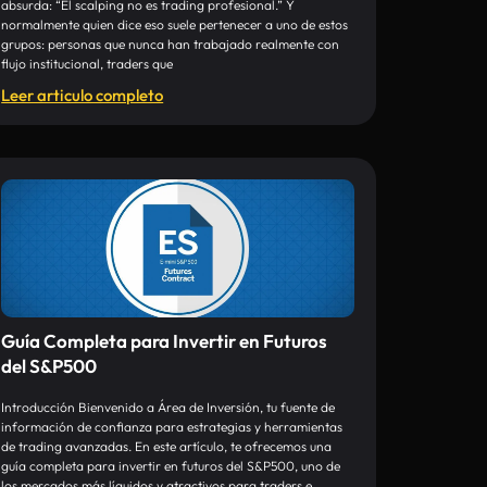
absurda: “El scalping no es trading profesional.” Y
normalmente quien dice eso suele pertenecer a uno de estos
grupos: personas que nunca han trabajado realmente con
flujo institucional, traders que
Leer articulo completo
Guía Completa para Invertir en Futuros
del S&P500
Introducción Bienvenido a Área de Inversión, tu fuente de
información de confianza para estrategias y herramientas
de trading avanzadas. En este artículo, te ofrecemos una
guía completa para invertir en futuros del S&P500, uno de
los mercados más líquidos y atractivos para traders e