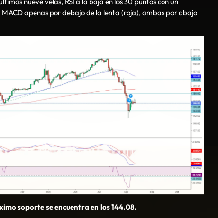
timas nueve velas, RSI a la baja en los 30 puntos con un
del MACD apenas por debajo de la lenta (roja), ambas por abajo
óximo soporte se encuentra en los 144.08.