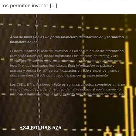
os permiten invertir […]
Área de Inversión es un portal financiero de información y formación
financiera online
El portal financiero Área de Inversión es un centro online de información y
formación financiera, donde mostramos las técnicas de trading y las
estrategias inversión que Área de Inversión utiliza personalmente para
invertir en los mercados financieros. Esta Información es pública y
gratuita y podría ser útil para principiantes y traders expertos y nunca
podrá ser considerada como recomendación o asesoramiento
Los CFDs, ETfs, Acciones y Futuros son instrumentos complejos y tienen
un alto riesgo de perder dinero rápidamente debido al apalancamiento
por lo que debe valorar si es un producto financiero adecuado para usted
+34 601 988 575