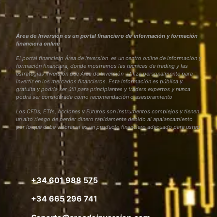
Área de Inversión es un portal financiero de información y formación
financiera online
El portal financiero Área de Inversión es un centro online de información y
formación financiera, donde mostramos las técnicas de trading y las
estrategias inversión que Área de Inversión utiliza personalmente para
invertir en los mercados financieros. Esta Información es pública y
gratuita y podría ser útil para principiantes y traders expertos y nunca
podrá ser considerada como recomendación o asesoramiento
Los CFDs, ETfs, Acciones y Futuros son instrumentos complejos y tienen
un alto riesgo de perder dinero rápidamente debido al apalancamiento
por lo que debe valorar si es un producto financiero adecuado para usted
+34 601 988 575
+34 665 296 741