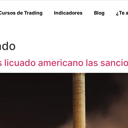
Cursos de Trading
Indicadores
Blog
¿Te 
ado
 licuado americano las sanci