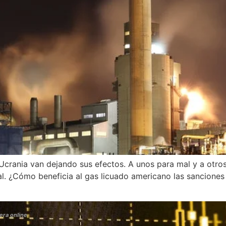
 y Ucrania van dejando sus efectos. A unos para mal y a otr
. ¿Cómo beneficia al gas licuado americano las sanciones 
era online