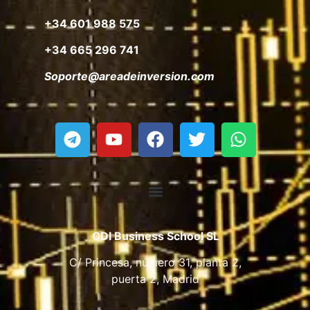
+34 601 988 575
+34 665 296 741
Soporte@areadeinversion.com
CDI Business School SL
C/ Princesa, número 31, planta 2,
puerta 2, Madrid