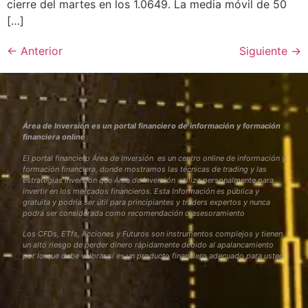
cierre del martes en los 1.0649. La media móvil de 50
[…]
←
Anterior
Siguiente
→
Área de Inversión es un portal financiero de información y formación
financiera online
El portal financiero Área de Inversión es un centro online de información y
formación financiera, donde mostramos las técnicas de trading y las
estrategias inversión que Área de Inversión utiliza personalmente para
invertir en los mercados financieros. Esta Información es pública y
gratuita y podría ser útil para principiantes y traders expertos y nunca
podrá ser considerada como recomendación o asesoramiento
Los CFDs, ETfs, Acciones y Futuros son instrumentos complejos y tienen
un alto riesgo de perder dinero rápidamente debido al apalancamiento
por lo que debe valorar si es un producto financiero adecuado para usted