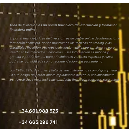
Área de Inversión es un portal financiero de información y formación
financiera online
El portal financiero Área de Inversión es un centro online de información y
formación financiera, donde mostramos las técnicas de trading y las
estrategias inversión que Área de Inversión utiliza personalmente para
invertir en los mercados financieros. Esta Información es pública y
gratuita y podría ser útil para principiantes y traders expertos y nunca
podrá ser considerada como recomendación o asesoramiento
Los CFDs, ETfs, Acciones y Futuros son instrumentos complejos y tienen
un alto riesgo de perder dinero rápidamente debido al apalancamiento
por lo que debe valorar si es un producto financiero adecuado para usted
+34 601 988 575
+34 665 296 741