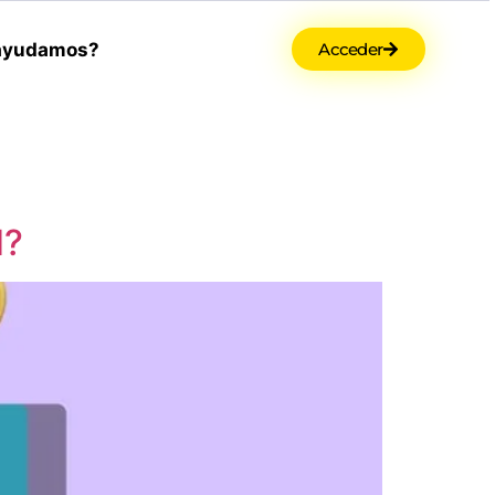
ayudamos?
Acceder
d?