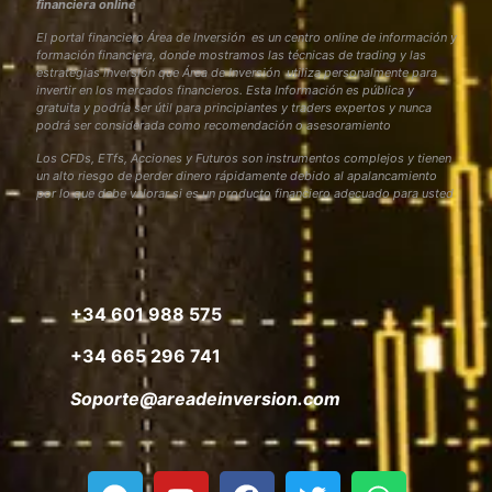
financiera online
El portal financiero Área de Inversión es un centro online de información y
formación financiera, donde mostramos las técnicas de trading y las
estrategias inversión que Área de Inversión utiliza personalmente para
invertir en los mercados financieros. Esta Información es pública y
gratuita y podría ser útil para principiantes y traders expertos y nunca
podrá ser considerada como recomendación o asesoramiento
Los CFDs, ETfs, Acciones y Futuros son instrumentos complejos y tienen
un alto riesgo de perder dinero rápidamente debido al apalancamiento
por lo que debe valorar si es un producto financiero adecuado para usted
+34 601 988 575
+34 665 296 741
Soporte@areadeinversion.com