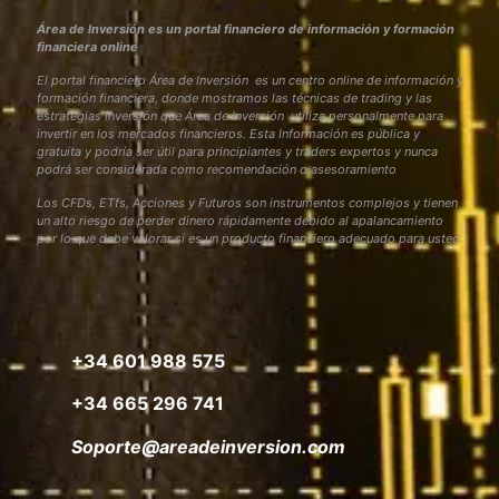
Área de Inversión es un portal financiero de información y formación
financiera online
El portal financiero Área de Inversión es un centro online de información y
formación financiera, donde mostramos las técnicas de trading y las
estrategias inversión que Área de Inversión utiliza personalmente para
invertir en los mercados financieros. Esta Información es pública y
gratuita y podría ser útil para principiantes y traders expertos y nunca
podrá ser considerada como recomendación o asesoramiento
Los CFDs, ETfs, Acciones y Futuros son instrumentos complejos y tienen
un alto riesgo de perder dinero rápidamente debido al apalancamiento
por lo que debe valorar si es un producto financiero adecuado para usted
+34 601 988 575
+34 665 296 741
Soporte@areadeinversion.com