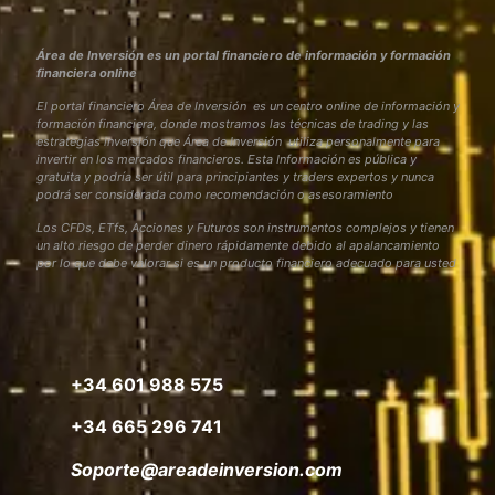
Área de Inversión es un portal financiero de información y formación
financiera online
El portal financiero Área de Inversión es un centro online de información y
formación financiera, donde mostramos las técnicas de trading y las
estrategias inversión que Área de Inversión utiliza personalmente para
invertir en los mercados financieros. Esta Información es pública y
gratuita y podría ser útil para principiantes y traders expertos y nunca
podrá ser considerada como recomendación o asesoramiento
Los CFDs, ETfs, Acciones y Futuros son instrumentos complejos y tienen
un alto riesgo de perder dinero rápidamente debido al apalancamiento
por lo que debe valorar si es un producto financiero adecuado para usted
+34 601 988 575
+34 665 296 741
Soporte@areadeinversion.com