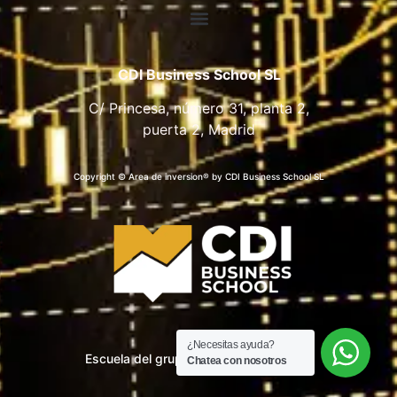
CDI Business School SL
C/ Princesa, número 31, planta 2,
puerta 2, Madrid
Copyright © Area de inversion® by CDI Business School SL
¿Necesitas ayuda?
Escuela del grupo CDI Business School
Chatea con nosotros