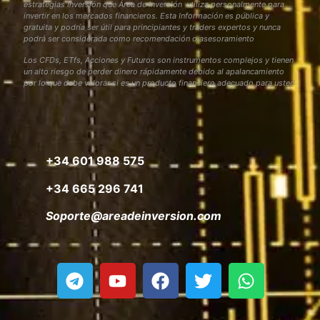
estrategias inversión que Área de Inversión utiliza personalmente para
invertir en los mercados financieros. Esta Información es pública y
gratuita y podría ser útil para principiantes y traders expertos y nunca
podrá ser considerada como recomendación o asesoramiento
Los CFDs, ETfs, Acciones y Futuros son instrumentos complejos y tienen
un alto riesgo de perder dinero rápidamente debido al apalancamiento
por lo que debe valorar si es un producto financiero adecuado para usted
+34 601 988 575
+34 665 296 741
Soporte@areadeinversion.com