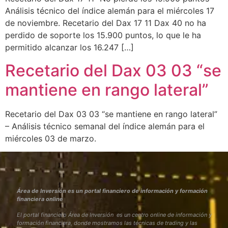
Análisis técnico del índice alemán para el miércoles 17
de noviembre. Recetario del Dax 17 11 Dax 40 no ha
perdido de soporte los 15.900 puntos, lo que le ha
permitido alcanzar los 16.247 […]
Recetario del Dax 03 03 “se
mantiene en rango lateral”
Recetario del Dax 03 03 “se mantiene en rango lateral”
– Análisis técnico semanal del índice alemán para el
miércoles 03 de marzo.
Área de Inversión es un portal financiero de información y formación
financiera online
El portal financiero Área de Inversión es un centro online de información y
formación financiera, donde mostramos las técnicas de trading y las