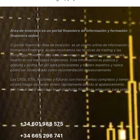
Área de Inversión es un portal financiero de información y formación
financiera online
El portal financiero Área de Inversión es un centro online de información y
formación financiera, donde mostramos las técnicas de trading y las
estrategias inversión que Área de Inversión utiliza personalmente para
invertir en los mercados financieros. Esta Información es pública y
gratuita y podría ser útil para principiantes y traders expertos y nunca
podrá ser considerada como recomendación o asesoramiento
Los CFDs, ETfs, Acciones y Futuros son instrumentos complejos y tienen
un alto riesgo de perder dinero rápidamente debido al apalancamiento
por lo que debe valorar si es un producto financiero adecuado para usted
+34 601 988 575
+34 665 296 741