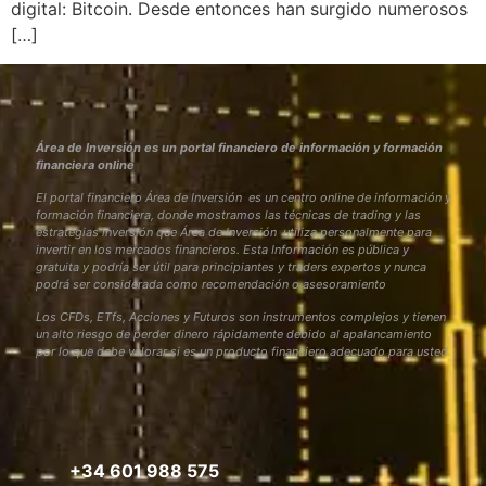
digital: Bitcoin. Desde entonces han surgido numerosos
[…]
Área de Inversión es un portal financiero de información y formación
financiera online
El portal financiero Área de Inversión es un centro online de información y
formación financiera, donde mostramos las técnicas de trading y las
estrategias inversión que Área de Inversión utiliza personalmente para
invertir en los mercados financieros. Esta Información es pública y
gratuita y podría ser útil para principiantes y traders expertos y nunca
podrá ser considerada como recomendación o asesoramiento
Los CFDs, ETfs, Acciones y Futuros son instrumentos complejos y tienen
un alto riesgo de perder dinero rápidamente debido al apalancamiento
por lo que debe valorar si es un producto financiero adecuado para usted
+34 601 988 575