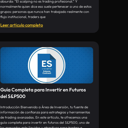
absurda: “El scalping no es trading profesional.” Y
normalmente quien dice eso suele pertenecer a uno de estos
grupos: personas que nunca han trabajado realmente con
flujo institucional, traders que
Leer articulo completo
Guía Completa para Invertir en Futuros
del S&P500
Introducción Bienvenido a Área de Inversión, tu fuente de
información de confianza para estrategias y herramientas
de trading avanzadas. En este artículo, te ofrecemos una
guía completa para invertir en futuros del S&P500, uno de
los mercados más líquidos y atractivos para traders e