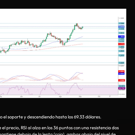
 el soporte y descendiendo hasta los 69.33 dólares.
 precio, RSI al alza en los 36 puntos con una resistencia dos
mantiene debajo de la lenta (roja), ambas abajo del nivel de