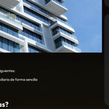
siguientes:
liario de forma sencilla
as?