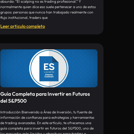
absurda: “El scalping no es trading profesional.” Y
normalmente quien dice eso suele pertenecer a uno de estos
grupos: personas que nunca han trabajado realmente con
flujo institucional, traders que
Leer articulo completo
Guía Completa para Invertir en Futuros
del S&P500
Introducción Bienvenido a Área de Inversión, tu fuente de
información de confianza para estrategias y herramientas
de trading avanzadas. En este artículo, te ofrecemos una
guía completa para invertir en futuros del S&P500, uno de
los mercados más líquidos y atractivos para traders e