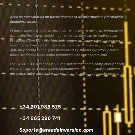
Área de Inversión es un portal financiero de información y formación
financiera online
El portal financiero Área de Inversión es un centro online de información y
formación financiera, donde mostramos las técnicas de trading y las
estrategias inversión que Área de Inversión utiliza personalmente para
invertir en los mercados financieros. Esta Información es pública y
gratuita y podría ser útil para principiantes y traders expertos y nunca
podrá ser considerada como recomendación o asesoramiento
Los CFDs, ETfs, Acciones y Futuros son instrumentos complejos y tienen
un alto riesgo de perder dinero rápidamente debido al apalancamiento
por lo que debe valorar si es un producto financiero adecuado para usted
+34 601 988 575
+34 665 296 741
Soporte@areadeinversion.com