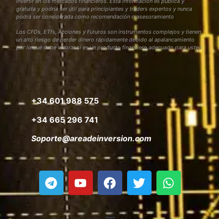
invertir en los mercados financieros. Esta Información es pública y
gratuita y podría ser útil para principiantes y traders expertos y nunca
podrá ser considerada como recomendación o asesoramiento
Los CFDs, ETfs, Acciones y Futuros son instrumentos complejos y tienen
un alto riesgo de perder dinero rápidamente debido al apalancamiento
por lo que debe valorar si es un producto financiero adecuado para usted
+34 601 988 575
+34 665 296 741
Soporte@areadeinversion.com