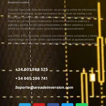
financiera online
El portal financiero Área de Inversión es un centro online de información y
formación financiera, donde mostramos las técnicas de trading y las
estrategias inversión que Área de Inversión utiliza personalmente para
invertir en los mercados financieros. Esta Información es pública y
gratuita y podría ser útil para principiantes y traders expertos y nunca
podrá ser considerada como recomendación o asesoramiento
Los CFDs, ETfs, Acciones y Futuros son instrumentos complejos y tienen
un alto riesgo de perder dinero rápidamente debido al apalancamiento
por lo que debe valorar si es un producto financiero adecuado para usted
+34 601 988 575
+34 665 296 741
Soporte@areadeinversion.com