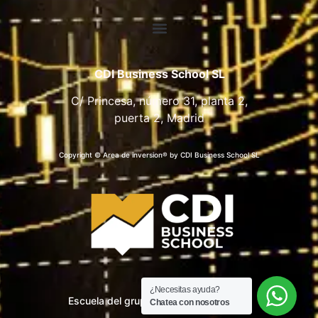
CDI Business School SL
C/ Princesa, número 31, planta 2,
puerta 2, Madrid
Copyright © Area de inversion® by CDI Business School SL
¿Necesitas ayuda?
Escuela del grupo CDI Business School
Chatea con nosotros