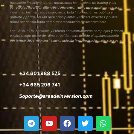
formación financiera, donde mostramos las técnicas de trading y las
estrategias inversión que Área de Inversión utiliza personalmente para
invertir en los mercados financieros. Esta Información es pública y
gratuita y podría ser útil para principiantes y traders expertos y nunca
podrá ser considerada como recomendación o asesoramiento
Los CFDs, ETfs, Acciones y Futuros son instrumentos complejos y tienen
un alto riesgo de perder dinero rápidamente debido al apalancamiento
por lo que debe valorar si es un producto financiero adecuado para usted
+34 601 988 575
+34 665 296 741
Soporte@areadeinversion.com