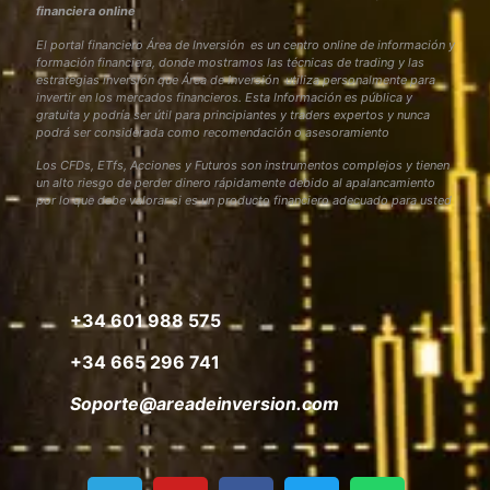
financiera online
El portal financiero Área de Inversión es un centro online de información y
formación financiera, donde mostramos las técnicas de trading y las
estrategias inversión que Área de Inversión utiliza personalmente para
invertir en los mercados financieros. Esta Información es pública y
gratuita y podría ser útil para principiantes y traders expertos y nunca
podrá ser considerada como recomendación o asesoramiento
Los CFDs, ETfs, Acciones y Futuros son instrumentos complejos y tienen
un alto riesgo de perder dinero rápidamente debido al apalancamiento
por lo que debe valorar si es un producto financiero adecuado para usted
+34 601 988 575
+34 665 296 741
Soporte@areadeinversion.com