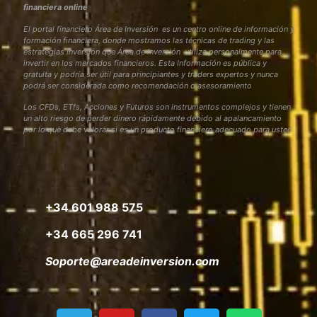
financiera online
El portal financiero Área de Inversión es un centro online de información y
formación financiera, donde mostramos las técnicas de trading y las
estrategias inversión que Área de Inversión utiliza personalmente para
invertir en los mercados financieros. Esta Información es pública y
gratuita y podría ser útil para principiantes y traders expertos y nunca
podrá ser considerada como recomendación o asesoramiento
Los CFDs, ETfs, Acciones y Futuros son instrumentos complejos y tienen
un alto riesgo de perder dinero rápidamente debido al apalancamiento
por lo que debe valorar si es un producto financiero adecuado para usted
+34 601 988 575
+34 665 296 741
Soporte@areadeinversion.com