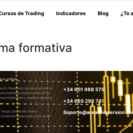
Cursos de Trading
Indicadores
Blog
¿Te 
rma formativa
era online
rmación financiera, donde mostramos
+34 601 988 575
personalmente para invertir en los
ra principiantes y traders expertos
+34 665 296 741
 riesgo de perder dinero
Soporte@areadeinversion.c
to financiero adecuado para usted