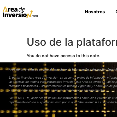
Nosotros
Uso de la platafo
You do not have access to this note.
Área de Inversión es un portal financiero de información y formación financi
El portal financiero Área de Inversión es un centro online de información y fo
las técnicas de trading y las estrategias inversión que Área de Inversión utiliza 
mercados financieros. Esta Información es pública y gratuita y podría ser útil pa
y nunca podrá ser considerada como recomendación o asesoramiento
Los CFDs, ETfs, Acciones y Futuros son instrumentos complejos y tienen un alto
rápidamente debido al apalancamiento por lo que debe valorar si es un produc