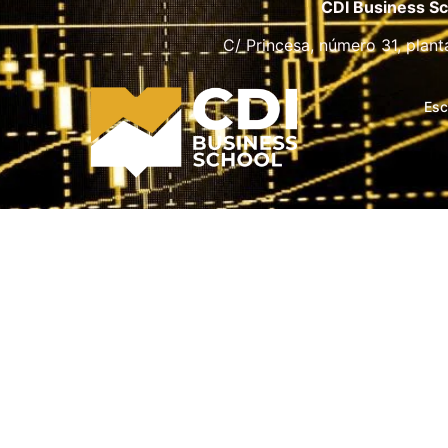
CDI Business Sc
C/ Princesa, número 31, plant
Esc