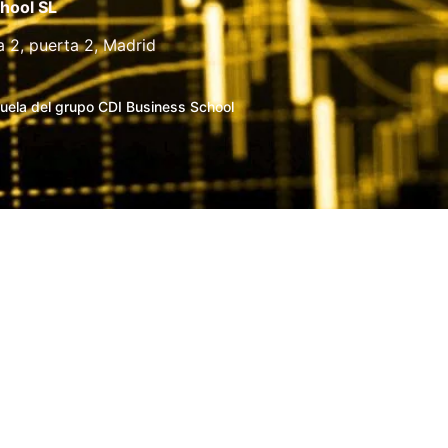
hool SL
a 2, puerta 2, Madrid
uela del grupo CDI Business School