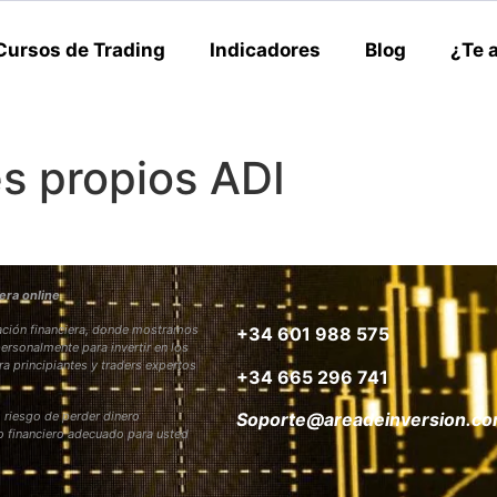
Cursos de Trading
Indicadores
Blog
¿Te 
s propios ADI
era online
rmación financiera, donde mostramos
+34 601 988 575
personalmente para invertir en los
ra principiantes y traders expertos
+34 665 296 741
 riesgo de perder dinero
Soporte@areadeinversion.c
to financiero adecuado para usted