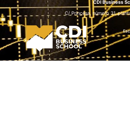
CDI Business Sc
C/ Princesa, número 31, plant
Esc