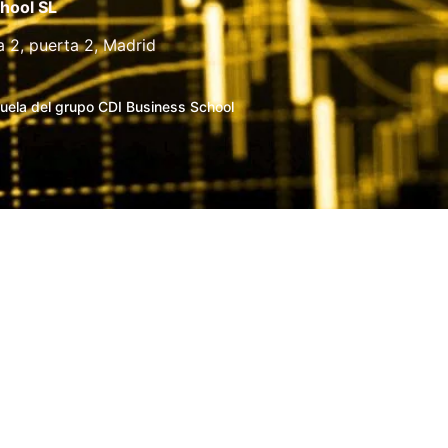
hool SL
a 2, puerta 2, Madrid
uela del grupo CDI Business School