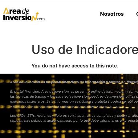
Nosotros
Uso de Indicadore
You do not have access to this note.
Área de Inversión es un portal financiero de información y formación financi
El portal financiero Área de Inversión es un centro online de información y fo
las técnicas de trading y las estrategias inversión que Área de Inversión utiliza 
mercados financieros. Esta Información es pública y gratuita y podría ser útil pa
y nunca podrá ser considerada como recomendación o asesoramiento
Los CFDs, ETfs, Acciones y Futuros son instrumentos complejos y tienen un alto
rápidamente debido al apalancamiento por lo que debe valorar si es un produc