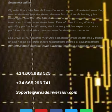
financiera online
El portal financiero Área de Inversión es un centro online de información y
formación financiera, donde mostramos las técnicas de trading y las
estrategias inversión que Área de Inversión utiliza personalmente para
invertir en los mercados financieros. Esta Información es pública y
gratuita y podría ser útil para principiantes y traders expertos y nunca
podrá ser considerada como recomendación o asesoramiento
Los CFDs, ETfs, Acciones y Futuros son instrumentos complejos y tienen
un alto riesgo de perder dinero rápidamente debido al apalancamiento
por lo que debe valorar si es un producto financiero adecuado para usted
+34 601 988 575
+34 665 296 741
Soporte@areadeinversion.com