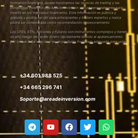
formación financiera, donde mostramos las técnicas de trading y las
estrategias inversión que Área de Inversión utiliza personalmente para
invertir en los mercados financieros. Esta Información es pública y
gratuita y podría ser útil para principiantes y traders expertos y nunca
podrá ser considerada como recomendación o asesoramiento
Los CFDs, ETfs, Acciones y Futuros son instrumentos complejos y tienen
un alto riesgo de perder dinero rápidamente debido al apalancamiento
por lo que debe valorar si es un producto financiero adecuado para usted
+34 601 988 575
+34 665 296 741
Soporte@areadeinversion.com