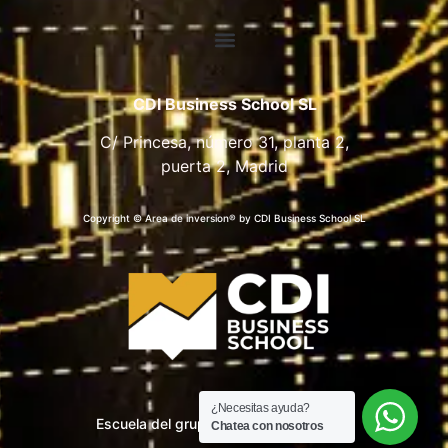
CDI Business School SL
C/ Princesa, número 31, planta 2,
puerta 2, Madrid
Copyright © Area de inversion® by CDI Business School SL
¿Necesitas ayuda?
Escuela del grupo CDI Business School
Chatea con nosotros