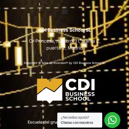
CDI Business School SL
C/ Princesa, número 31, planta 2,
puerta 2, Madrid
Copyright © Area de inversion® by CDI Business School SL
¿Necesitas ayuda?
Escuela del grupo CDI Business School
Chatea con nosotros