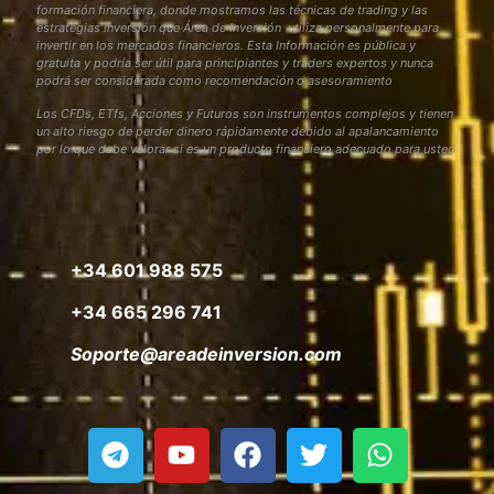
formación financiera, donde mostramos las técnicas de trading y las
estrategias inversión que Área de Inversión utiliza personalmente para
invertir en los mercados financieros. Esta Información es pública y
gratuita y podría ser útil para principiantes y traders expertos y nunca
podrá ser considerada como recomendación o asesoramiento
Los CFDs, ETfs, Acciones y Futuros son instrumentos complejos y tienen
un alto riesgo de perder dinero rápidamente debido al apalancamiento
por lo que debe valorar si es un producto financiero adecuado para usted
+34 601 988 575
+34 665 296 741
Soporte@areadeinversion.com