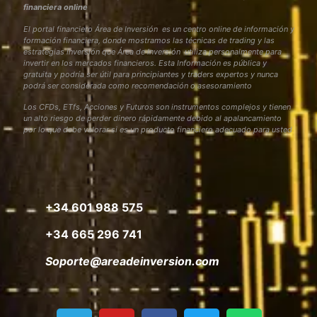
financiera online
El portal financiero Área de Inversión es un centro online de información y
formación financiera, donde mostramos las técnicas de trading y las
estrategias inversión que Área de Inversión utiliza personalmente para
invertir en los mercados financieros. Esta Información es pública y
gratuita y podría ser útil para principiantes y traders expertos y nunca
podrá ser considerada como recomendación o asesoramiento
Los CFDs, ETfs, Acciones y Futuros son instrumentos complejos y tienen
un alto riesgo de perder dinero rápidamente debido al apalancamiento
por lo que debe valorar si es un producto financiero adecuado para usted
+34 601 988 575
+34 665 296 741
Soporte@areadeinversion.com