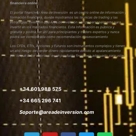
financiera online
El portal financiero Área de Inversión es un centro online de información y
formación financiera, donde mostramos las técnicas de trading y las
estrategias inversión que Área de Inversión utiliza personalmente para
invertir en los mercados financieros. Esta Información es pública y
gratuita y podría ser útil para principiantes y traders expertos y nunca
podrá ser considerada como recomendación o asesoramiento
Los CFDs, ETfs, Acciones y Futuros son instrumentos complejos y tienen
un alto riesgo de perder dinero rápidamente debido al apalancamiento
por lo que debe valorar si es un producto financiero adecuado para usted
+34 601 988 575
+34 665 296 741
Soporte@areadeinversion.com