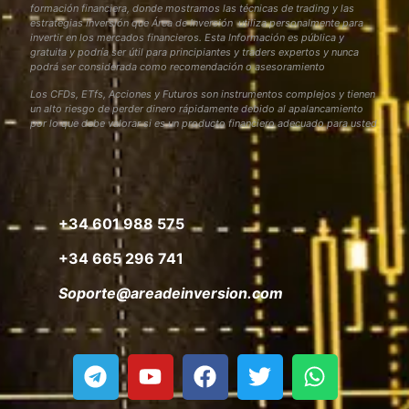
formación financiera, donde mostramos las técnicas de trading y las
estrategias inversión que Área de Inversión utiliza personalmente para
invertir en los mercados financieros. Esta Información es pública y
gratuita y podría ser útil para principiantes y traders expertos y nunca
podrá ser considerada como recomendación o asesoramiento
Los CFDs, ETfs, Acciones y Futuros son instrumentos complejos y tienen
un alto riesgo de perder dinero rápidamente debido al apalancamiento
por lo que debe valorar si es un producto financiero adecuado para usted
+34 601 988 575
+34 665 296 741
Soporte@areadeinversion.com