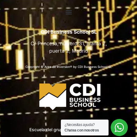
CDI Business School SL
C/ Princesa, número 31, planta 2,
puerta 2, Madrid
Copyright © Area de inversion® by CDI Business School SL
¿Necesitas ayuda?
Escuela del grupo CDI Business School
Chatea con nosotros