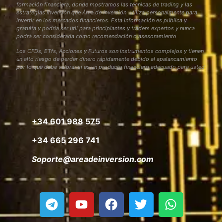
formación financiera, donde mostramos las técnicas de trading y las
estrategias inversión que Área de Inversión utiliza personalmente para
invertir en los mercados financieros. Esta Información es pública y
gratuita y podría ser útil para principiantes y traders expertos y nunca
podrá ser considerada como recomendación o asesoramiento
Los CFDs, ETfs, Acciones y Futuros son instrumentos complejos y tienen
un alto riesgo de perder dinero rápidamente debido al apalancamiento
por lo que debe valorar si es un producto financiero adecuado para usted
+34 601 988 575
+34 665 296 741
Soporte@areadeinversion.com