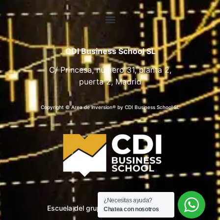
CDI Business School SL
C/ Princesa, número 31, planta 2,
puerta 2, Madrid
Copyright © Area de inversion® by CDI Business School SL
¿Necesitas ayuda?
Escuela del grupo CDI Business School
Chatea con nosotros