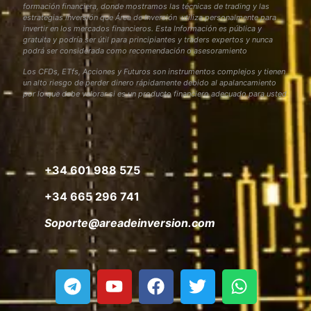
formación financiera, donde mostramos las técnicas de trading y las
estrategias inversión que Área de Inversión utiliza personalmente para
invertir en los mercados financieros. Esta Información es pública y
gratuita y podría ser útil para principiantes y traders expertos y nunca
podrá ser considerada como recomendación o asesoramiento
Los CFDs, ETfs, Acciones y Futuros son instrumentos complejos y tienen
un alto riesgo de perder dinero rápidamente debido al apalancamiento
por lo que debe valorar si es un producto financiero adecuado para usted
+34 601 988 575
+34 665 296 741
Soporte@areadeinversion.com