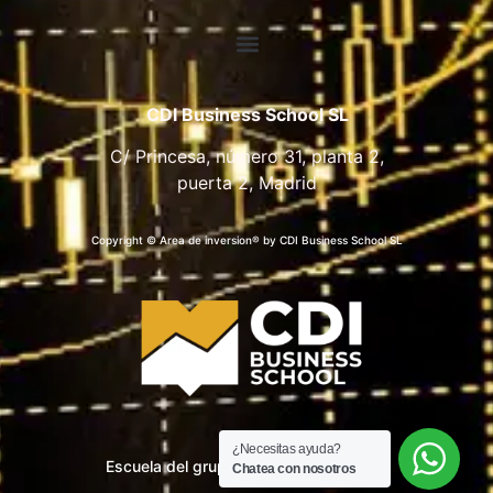
CDI Business School SL
C/ Princesa, número 31, planta 2,
puerta 2, Madrid
Copyright © Area de inversion® by CDI Business School SL
¿Necesitas ayuda?
Escuela del grupo CDI Business School
Chatea con nosotros