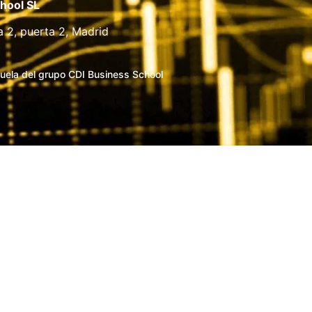
hool SL
a 2, puerta 2, Madrid
uela del grupo CDI Business School