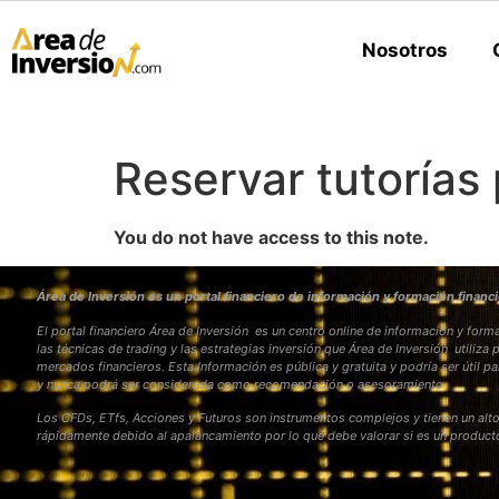
Nosotros
Reservar tutorías
You do not have access to this note.
Área de Inversión es un portal financiero de información y formación financi
El portal financiero Área de Inversión es un centro online de información y fo
las técnicas de trading y las estrategias inversión que Área de Inversión utiliza 
mercados financieros. Esta Información es pública y gratuita y podría ser útil pa
y nunca podrá ser considerada como recomendación o asesoramiento
Los CFDs, ETfs, Acciones y Futuros son instrumentos complejos y tienen un alto
rápidamente debido al apalancamiento por lo que debe valorar si es un produc