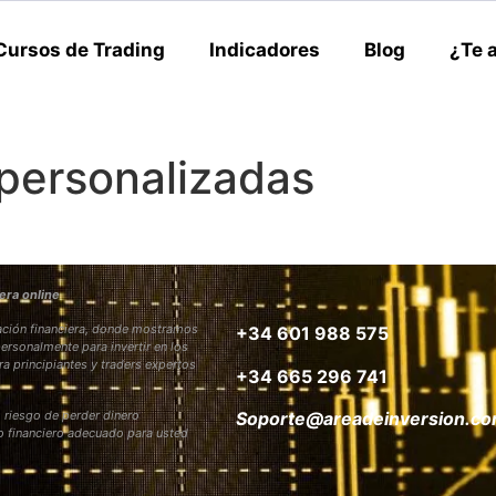
Cursos de Trading
Indicadores
Blog
¿Te 
 personalizadas
era online
rmación financiera, donde mostramos
+34 601 988 575
personalmente para invertir en los
ra principiantes y traders expertos
+34 665 296 741
 riesgo de perder dinero
Soporte@areadeinversion.c
to financiero adecuado para usted