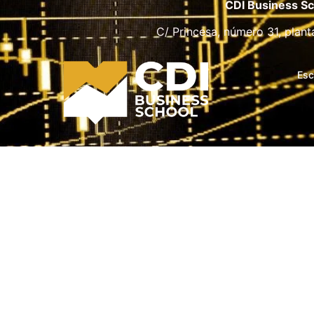
CDI Business Sc
C/ Princesa, número 31, plant
Esc