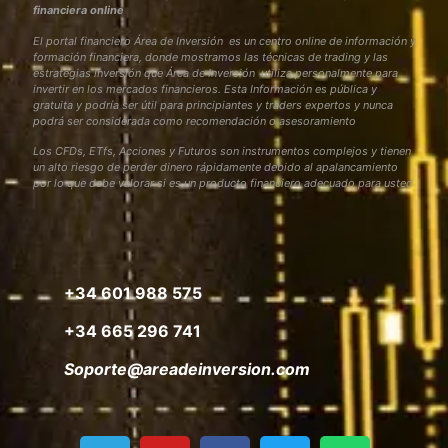
financiera online
El portal financiero Área de Inversión es un centro online de información y
formación financiera, donde mostramos las técnicas de trading y las
estrategias inversión que Área de Inversión utiliza personalmente para
invertir en los mercados financieros. Esta Información es pública y
gratuita y podría ser útil para principiantes y traders expertos y nunca
podrá ser considerada como recomendación o asesoramiento
Los CFDs, ETfs, Acciones y Futuros son instrumentos complejos y tienen
un alto riesgo de perder dinero rápidamente debido al apalancamiento
por lo que debe valorar si es un producto financiero adecuado para usted
+34 601 988 575
+34 665 296 741
Soporte@areadeinversion.com