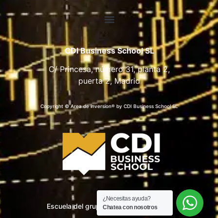
CDI Business School SL
C/ Princesa, número 31, planta 2,
puerta 2, Madrid
Copyright © Area de inversion® by CDI Business School SL
¿Necesitas ayuda?
Escuela del grupo CDI Business School
Chatea con nosotros