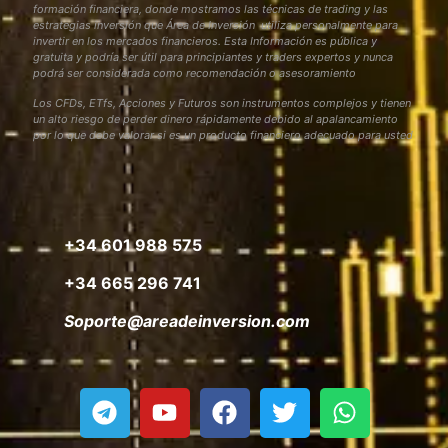
formación financiera, donde mostramos las técnicas de trading y las
estrategias inversión que Área de Inversión utiliza personalmente para
invertir en los mercados financieros. Esta Información es pública y
gratuita y podría ser útil para principiantes y traders expertos y nunca
podrá ser considerada como recomendación o asesoramiento
Los CFDs, ETfs, Acciones y Futuros son instrumentos complejos y tienen
un alto riesgo de perder dinero rápidamente debido al apalancamiento
por lo que debe valorar si es un producto financiero adecuado para usted
+34 601 988 575
+34 665 296 741
Soporte@areadeinversion.com