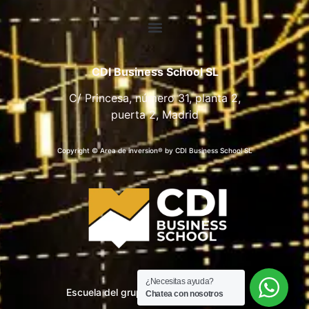
CDI Business School SL
C/ Princesa, número 31, planta 2,
puerta 2, Madrid
Copyright © Area de inversion® by CDI Business School SL
¿Necesitas ayuda?
Escuela del grupo CDI Business School
Chatea con nosotros