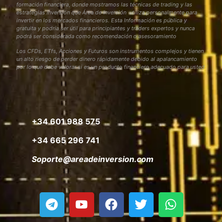
formación financiera, donde mostramos las técnicas de trading y las
estrategias inversión que Área de Inversión utiliza personalmente para
invertir en los mercados financieros. Esta Información es pública y
gratuita y podría ser útil para principiantes y traders expertos y nunca
podrá ser considerada como recomendación o asesoramiento
Los CFDs, ETfs, Acciones y Futuros son instrumentos complejos y tienen
un alto riesgo de perder dinero rápidamente debido al apalancamiento
por lo que debe valorar si es un producto financiero adecuado para usted
+34 601 988 575
+34 665 296 741
Soporte@areadeinversion.com