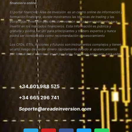
financiera online
El portal financiero Área de Inversión es un centro online de información y
formación financiera, donde mostramos las técnicas de trading y las
estrategias inversión que Área de Inversión utiliza personalmente para
invertir en los mercados financieros. Esta Información es pública y
gratuita y podría ser útil para principiantes y traders expertos y nunca
podrá ser considerada como recomendación o asesoramiento
Los CFDs, ETfs, Acciones y Futuros son instrumentos complejos y tienen
un alto riesgo de perder dinero rápidamente debido al apalancamiento
por lo que debe valorar si es un producto financiero adecuado para usted
+34 601 988 575
+34 665 296 741
Soporte@areadeinversion.com