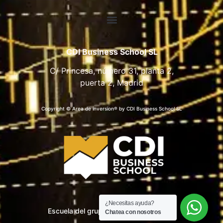
CDI Business School SL
C/ Princesa, número 31, planta 2,
puerta 2, Madrid
Copyright © Area de inversion® by CDI Business School SL
¿Necesitas ayuda?
Escuela del grupo CDI Business School
Chatea con nosotros