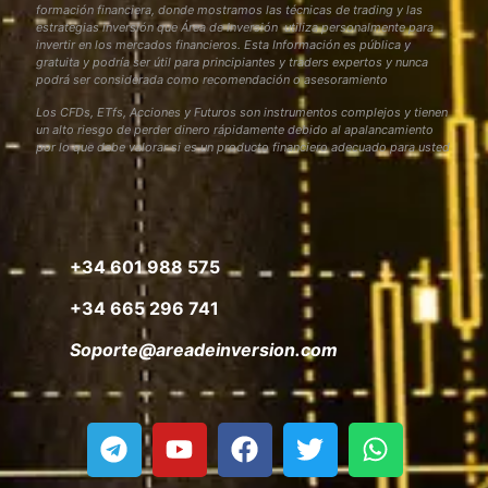
formación financiera, donde mostramos las técnicas de trading y las
estrategias inversión que Área de Inversión utiliza personalmente para
invertir en los mercados financieros. Esta Información es pública y
gratuita y podría ser útil para principiantes y traders expertos y nunca
podrá ser considerada como recomendación o asesoramiento
Los CFDs, ETfs, Acciones y Futuros son instrumentos complejos y tienen
un alto riesgo de perder dinero rápidamente debido al apalancamiento
por lo que debe valorar si es un producto financiero adecuado para usted
+34 601 988 575
+34 665 296 741
Soporte@areadeinversion.com