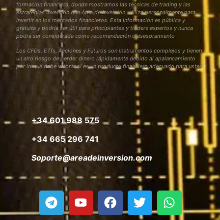
formación financiera, donde mostramos las técnicas de trading y las
estrategias inversión que Área de Inversión utiliza personalmente para
invertir en los mercados financieros. Esta Información es pública y
gratuita y podría ser útil para principiantes y traders expertos y nunca
podrá ser considerada como recomendación o asesoramiento
Los CFDs, ETfs, Acciones y Futuros son instrumentos complejos y tienen
un alto riesgo de perder dinero rápidamente debido al apalancamiento
por lo que debe valorar si es un producto financiero adecuado para usted
+34 601 988 575
+34 665 296 741
Soporte@areadeinversion.com