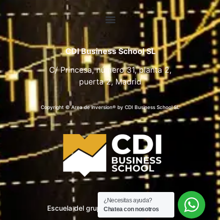
CDI Business School SL
C/ Princesa, número 31, planta 2,
puerta 2, Madrid
Copyright © Area de inversion® by CDI Business School SL
¿Necesitas ayuda?
Escuela del grupo CDI Business School
Chatea con nosotros