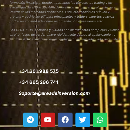
formación financiera, donde mostramos las técnicas de trading y las
estrategias inversión que Área de Inversión utiliza personalmente para
invertir en los mercados financieros. Esta Información es pública y
gratuita y podría ser útil para principiantes y traders expertos y nunca
podrá ser considerada como recomendación o asesoramiento
Los CFDs, ETfs, Acciones y Futuros son instrumentos complejos y tienen
un alto riesgo de perder dinero rápidamente debido al apalancamiento
por lo que debe valorar si es un producto financiero adecuado para usted
+34 601 988 575
+34 665 296 741
Soporte@areadeinversion.com