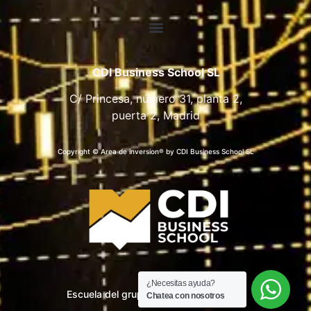
CDI Business School SL
C/ Princesa, número 31, planta 2,
puerta 2, Madrid
Copyright © Area de inversion® by CDI Business School SL
¿Necesitas ayuda?
Escuela del grupo CDI Business School
Chatea con nosotros