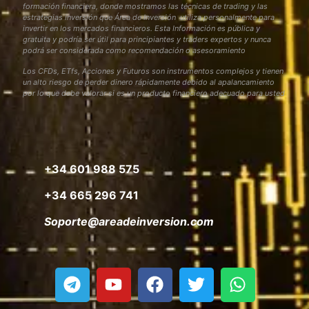
formación financiera, donde mostramos las técnicas de trading y las
estrategias inversión que Área de Inversión utiliza personalmente para
invertir en los mercados financieros. Esta Información es pública y
gratuita y podría ser útil para principiantes y traders expertos y nunca
podrá ser considerada como recomendación o asesoramiento
Los CFDs, ETfs, Acciones y Futuros son instrumentos complejos y tienen
un alto riesgo de perder dinero rápidamente debido al apalancamiento
por lo que debe valorar si es un producto financiero adecuado para usted
+34 601 988 575
+34 665 296 741
Soporte@areadeinversion.com