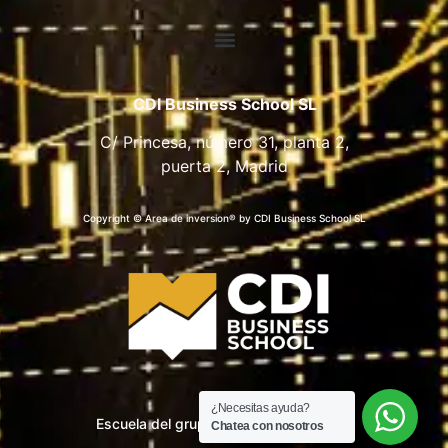
CDI Business School SL
C/ Princesa, número 31, planta 2,
puerta 2, Madrid
Copyright © Area de inversion® by CDI Business School SL
¿Necesitas ayuda?
Escuela del grupo CDI Business School
Chatea con nosotros