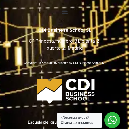
CDI Business School SL
C/ Princesa, número 31, planta 2,
puerta 2, Madrid
Copyright © Area de inversion® by CDI Business School SL
¿Necesitas ayuda?
Escuela del grupo CDI Business School
Chatea con nosotros