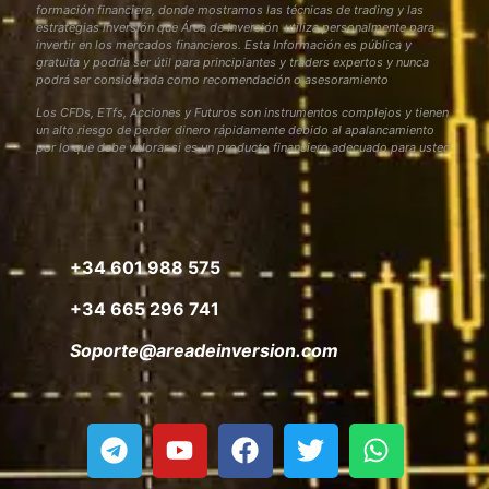
formación financiera, donde mostramos las técnicas de trading y las
estrategias inversión que Área de Inversión utiliza personalmente para
invertir en los mercados financieros. Esta Información es pública y
gratuita y podría ser útil para principiantes y traders expertos y nunca
podrá ser considerada como recomendación o asesoramiento
Los CFDs, ETfs, Acciones y Futuros son instrumentos complejos y tienen
un alto riesgo de perder dinero rápidamente debido al apalancamiento
por lo que debe valorar si es un producto financiero adecuado para usted
+34 601 988 575
+34 665 296 741
Soporte@areadeinversion.com