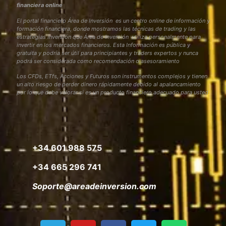
financiera online
El portal financiero Área de Inversión es un centro online de información y
formación financiera, donde mostramos las técnicas de trading y las
estrategias inversión que Área de Inversión utiliza personalmente para
invertir en los mercados financieros. Esta Información es pública y
gratuita y podría ser útil para principiantes y traders expertos y nunca
podrá ser considerada como recomendación o asesoramiento
Los CFDs, ETfs, Acciones y Futuros son instrumentos complejos y tienen
un alto riesgo de perder dinero rápidamente debido al apalancamiento
por lo que debe valorar si es un producto financiero adecuado para usted
+34 601 988 575
+34 665 296 741
Soporte@areadeinversion.com