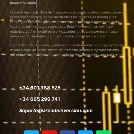
financiera online
El portal financiero Área de Inversión es un centro online de información y
formación financiera, donde mostramos las técnicas de trading y las
estrategias inversión que Área de Inversión utiliza personalmente para
invertir en los mercados financieros. Esta Información es pública y
gratuita y podría ser útil para principiantes y traders expertos y nunca
podrá ser considerada como recomendación o asesoramiento
Los CFDs, ETfs, Acciones y Futuros son instrumentos complejos y tienen
un alto riesgo de perder dinero rápidamente debido al apalancamiento
por lo que debe valorar si es un producto financiero adecuado para usted
+34 601 988 575
+34 665 296 741
Soporte@areadeinversion.com